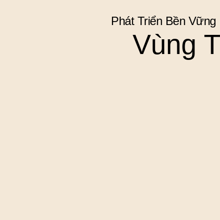
Phát Triển Bền Vững
Vùng T