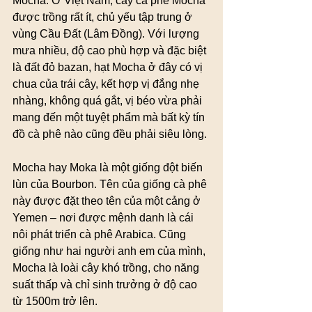
Mocha. Ở Việt Nam, cây cà phê Mocha 
được trồng rất ít, chủ yếu tập trung ở 
vùng Cầu Đất (Lâm Đồng). Với lượng 
mưa nhiều, độ cao phù hợp và đặc biệt 
là đất đỏ bazan, hạt Mocha ở đây có vị 
chua của trái cây, kết hợp vị đắng nhẹ 
nhàng, không quá gắt, vị béo vừa phải 
mang đến một tuyệt phẩm mà bất kỳ tín 
đồ cà phê nào cũng đều phải siêu lòng.
Mocha hay Moka là một giống đột biến 
lùn của Bourbon. Tên của giống cà phê 
này được đặt theo tên của một cảng ở 
Yemen – nơi được mệnh danh là cái 
nôi phát triển cà phê Arabica. Cũng 
giống như hai người anh em của mình, 
Mocha là loài cây khó trồng, cho năng 
suất thấp và chỉ sinh trưởng ở độ cao 
từ 1500m trở lên.