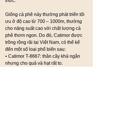
thức.
Giống cà phê này thường phát triển tối 
ưu ở độ cao từ 700 – 1000m, thường 
cho năng suất cao với chất lượng cà 
phê thơm ngon. Do đó, Catimor được 
trồng rộng rãi tại Việt Nam, có thể kể 
đến một số loại phổ biến sau:
• Catimor T-8667: thân cây khá ngắn 
nhưng cho quả và hạt rất to.
• Catimor T-5269: là một giống cà phê 
khỏe mạnh, thích nghi và phát triển tốt 
với độ cao từ 600 - 900m so với mực 
nước biển cùng lượng mưa hơn 
3000mm mỗi năm.
• Catimor T-5175: là giống cà phê cho 
năng suất rất cao, nhưng không thích 
nghi được các điều kiện phát triển ở 
những nơi quá thấp hay quá cao.